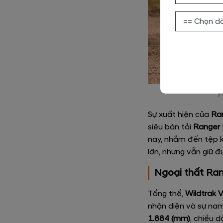
F
Sự xuất hiện của
Ra
siêu bán tải
Ranger 
nay, nhắm đến tệp k
lớn, nhưng vẫn giữ đ
Ngoại thất Ran
Tổng thể,
Wildtrak 
nhận diện và sự nam 
1.884 (mm)
, chiều d