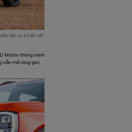
ều dài cơ sở lên tới
ED Matrix thông minh
ng vẫn mở rộng góc