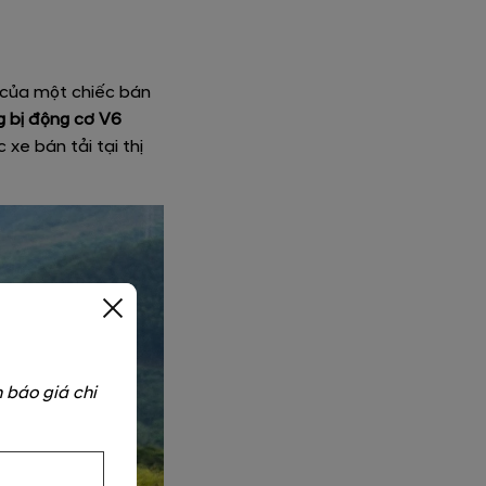
 của một chiếc bán
g bị động cơ V6
xe bán tải tại thị
 báo giá chi