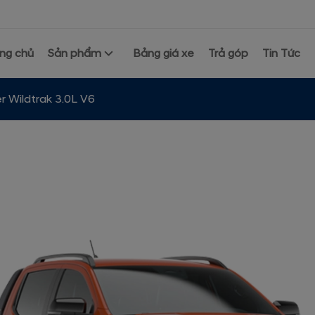
ng chủ
Sản phẩm
Bảng giá xe
Trả góp
Tin Tức
r Wildtrak 3.0L V6