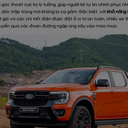
 góc thoát cực kỳ lý tưởng, giúp người lái tự tin chinh phục 
i dốc trập trùng mà không lo cạ gầm. Đặc biệt, với
khả năng 
út gió và các chi tiết điện được đặt ở vị trí an toàn, chiếc xe 
 chuyển qua các đoạn đường ngập úng sâu vào mùa mưa.