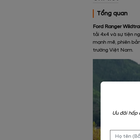
Tổng quan
Ford Ranger Wildtra
tải 4x4 và sự tiện n
mạnh mẽ, phiên bản W
trường Việt Nam.
Ưu đãi hấp 