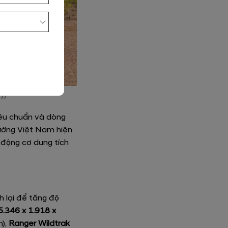
am
iêu chuẩn và dòng
rường Việt Nam hiện
 động cơ dung tích
h lại để tăng độ
5.346 x 1.918 x
m),
Ranger Wildtrak