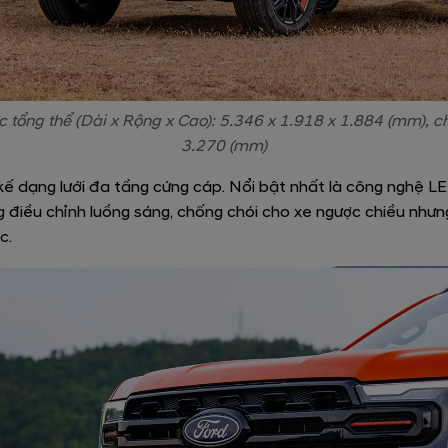
c tổng thể (Dài x Rộng x Cao): 5.346 x 1.918 x 1.884 (mm), chi
3.270 (mm)
t kế dạng lưới đa tầng cứng cáp. Nổi bật nhất là công nghệ L
g điều chỉnh luồng sáng, chống chói cho xe ngược chiều như
c.