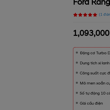
Ford Rang
(
1
đán
1,093,000
Động cơ Turbo D
Dung tích xi lan
Công suất cực đ
Mô men xoắn cự
Số tự động 10 c
Gài cầu điện