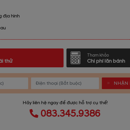
 địa hình
sau
Tham khảo
ái thử
Chi phí lăn bánh
NHẬN 
Hãy liên hệ ngay để được hỗ trợ cụ thể!
083.345.9386