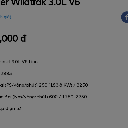
er Wildtrak 3.0L V6
h giá
)
,000 đ
iesel 3.0L V6 Lion
h 2993
ại (PS/vòng/phút) 250 (183.8 KW) / 3250
c đại (Nm/vòng/phút) 600 / 1750-2250
ấp điện tử