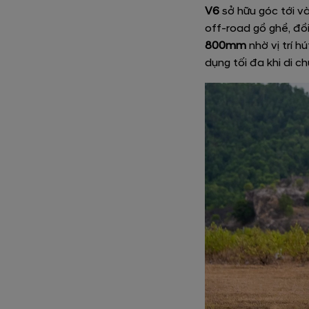
V6
sở hữu góc tới và
off-road gồ ghề, đồ
800mm
nhờ vị trí h
dụng tối đa khi di