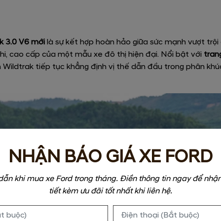
k 3.0 V6 mới
là sự kết hợp hoàn hảo giữa sức mạnh vượt trội
ghi, cao cấp của một mẫu xe đô thị hiện đại. Nổi bật với
tran
ildtrak tiếp tục khẳng định vị thế dẫn đầu trong phân khúc 
NHẬN BÁO GIÁ XE FORD
dẫn khi mua xe Ford trong tháng. Điền thông tin ngay để nhận
tiết kèm ưu đãi tốt nhất khi liên hệ.