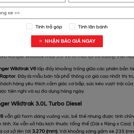
Tính trả góp
Tính lăn bánh
NHẬN BÁO GIÁ NGAY
ord Ranger Wildtrak máy 3.0 V6 ra mắt tại thị trường Việt N
nger Wildtrak V6
lấp đầy khoảng trống giữa các phiên bản t
Raptor
. Đây là mẫu bán tải phổ thông có giá cao nhất thị t
hách hàng yêu thích cảm giác cơ bắp, sức kéo vượt trội của
ược tiện nghi và sự đa dụng hàng ngày.
ger Wildtrak 3.0L Turbo Diesel
V6
vẫn giữ form dáng vuông vức, bề thế nhưng được tinh chỉn
tính. Xe vẫn sở hữu kích thước tổng thể (Dài x Rộng x Cao):
ài cơ sở lên tới
3.270 (mm)
. Với khoảng sáng gầm xe 235 (m